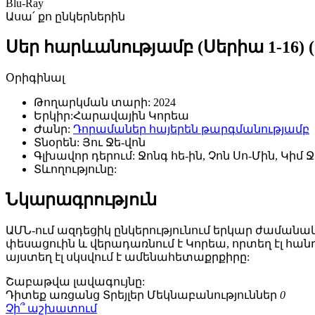
Blu-Ray
Ասա՛ քո ընկերներին
Սեր հարևանությամբ (Սերիա 1-16) (
Օրիգինալ
Թողարկման տարի:
2024
Երկիր:
Հարավային Կորեա
Ժանր:
Դորամաներ հայերեն թարգմանությամբ
Տնօրեն:
Յու Ջե-վոն
Գլխավոր դերում:
Ջոնգ հե-ին, Չոն Սո-Մին, Կիմ Ջ
Տևողությունը:
Նկարագրություն
ԱՄՆ-ում ազդեցիկ ընկերությունում երկար ժամանակ
փեսացուին և վերադառնում է Կորեա, որտեղ էլ հանդ
այստեղ էլ սկսվում է ամենահետաքրքիրը:
Շաբաթվա
լավագույնը:
Դիտեք առցանց
Տրեյլեր
Մեկնաբանություններ
0
Չի՞ աշխատում