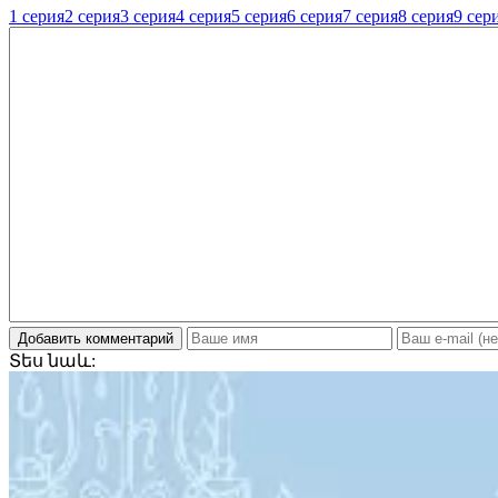
1 серия
2 серия
3 серия
4 серия
5 серия
6 серия
7 серия
8 серия
9 сер
Добавить комментарий
Տես
նաև: