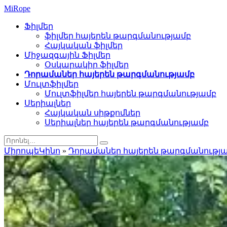
Mi
Rope
Ֆիլմեր
ֆիլմեր հայերեն թարգմանությամբ
Հայկական ֆիլմեր
Միջազգային Ֆիլմեր
Օսկարակիր ֆիլմեր
Դորամաներ հայերեն թարգմանությամբ
Մուլտֆիլմեր
Մուլտֆիլմեր հայերեն թարգմանությամբ
Սերիալներ
Հայկական սիթքոմներ
Սերիալներ հայերեն թարգմանությամբ
ՄիրոպեԿինո
»
Դորամաներ հայերեն թարգմանությ