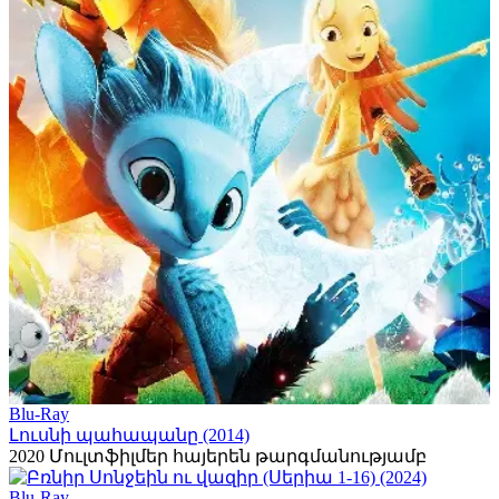
Blu-Ray
Լուսնի պահապանը (2014)
2020
Մուլտֆիլմեր հայերեն թարգմանությամբ
Blu-Ray