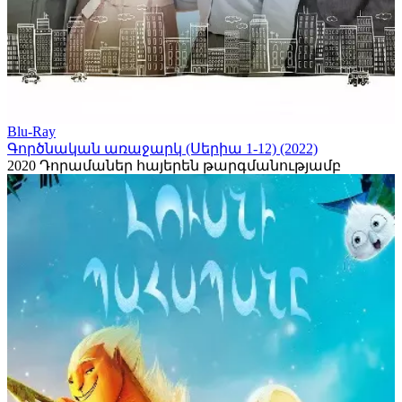
Blu-Ray
Գործնական առաջարկ (Սերիա 1-12) (2022)
2020
Դորամաներ հայերեն թարգմանությամբ