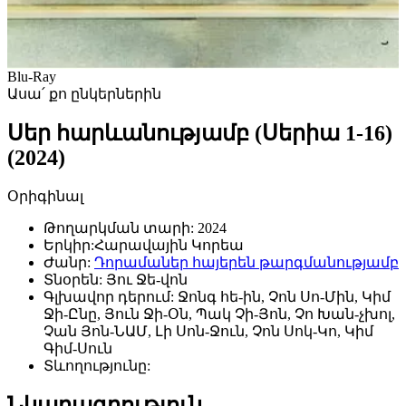
Blu-Ray
Ասա՛ քո ընկերներին
Սեր հարևանությամբ (Սերիա 1-16)
(2024)
Օրիգինալ
Թողարկման տարի:
2024
Երկիր:
Հարավային Կորեա
Ժանր:
Դորամաներ հայերեն թարգմանությամբ
Տնօրեն:
Յու Ջե-վոն
Գլխավոր դերում:
Ջոնգ հե-ին, Չոն Սո-Մին, Կիմ
Ջի-Ընը, Յուն Ջի-Օն, Պակ Չի-Յոն, Չո Խան-չխոլ,
Չան Յոն-ՆԱՄ, Լի Սոն-Ջուն, Չոն Սոկ-Կո, Կիմ
Գիմ-Սուն
Տևողությունը:
Նկարագրություն