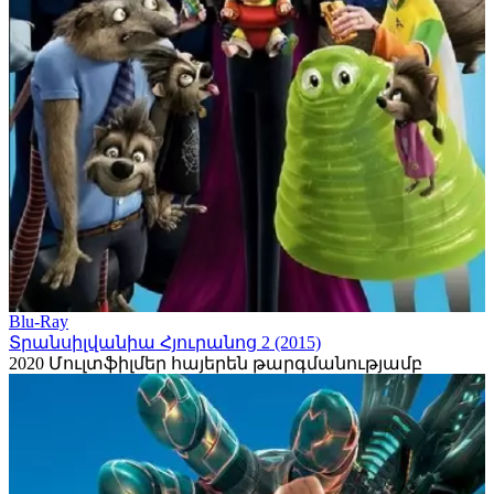
Blu-Ray
Տրանսիլվանիա Հյուրանոց 2 (2015)
2020
Մուլտֆիլմեր հայերեն թարգմանությամբ