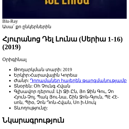
Blu-Ray
Ասա՛ քո ընկերներին
Հյուրանոց Դել Լունա (Սերիա 1-16)
(2019)
Օրիգինալ
Թողարկման տարի:
2019
Երկիր:
Հարավային Կորեա
Ժանր:
Դորամաներ հայերեն թարգմանությամբ
Տնօրեն:
Օհ Չունգ Հվան
Գլխավոր դերում:
Լի Ջի Ըն, Յո Ջին Գու, Չո
Հյուն-Չոլ, Պակ Յու-նա, Շին Ջոն-Գյուն, Պէ Հէ-
սոն, Պիօ, Չոն Դոն-Հվան, Սո ի-Սուկ
Տևողությունը:
Նկարագրություն