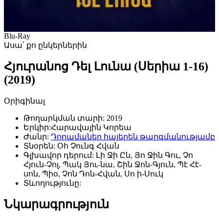
Blu-Ray
Ասա՛ քո ընկերներին
Հյուրանոց Դել Լունա (Սերիա 1-16)
(2019)
Օրիգինալ
Թողարկման տարի:
2019
Երկիր:
Հարավային Կորեա
Ժանր:
Դորամաներ հայերեն թարգմանությամբ
Տնօրեն:
Օհ Չունգ Հվան
Գլխավոր դերում:
Լի Ջի Ըն, Յո Ջին Գու, Չո
Հյուն-Չոլ, Պակ Յու-նա, Շին Ջոն-Գյուն, Պէ Հէ-
սոն, Պիօ, Չոն Դոն-Հվան, Սո ի-Սուկ
Տևողությունը:
Նկարագրություն