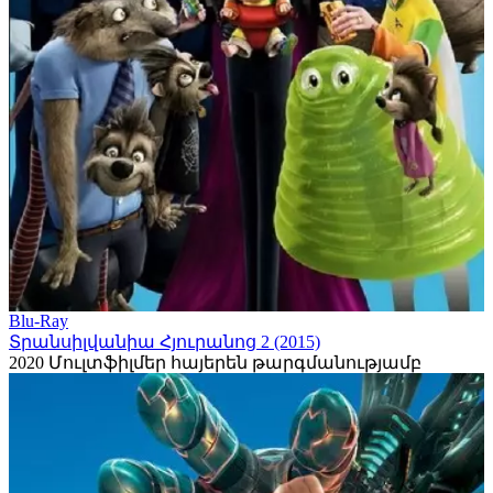
Blu-Ray
Տրանսիլվանիա Հյուրանոց 2 (2015)
2020
Մուլտֆիլմեր հայերեն թարգմանությամբ