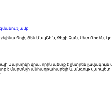
րգմանությամբ
ելինա Ջոլի, Յեն ՄակՇեյն, Ջեքի Չան, Սետ Ռոգեն, Լյու
ապի Մարտիկի վրա, որին պետք է ընտրեն լավագույն մ
պետք է մարտնչի անհաղթահարելի և անգութ վարպետ Տ
։