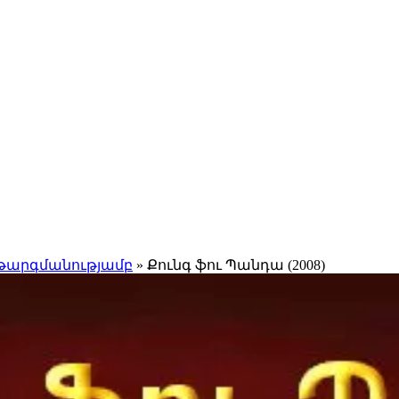
 թարգմանությամբ
» Քունգ ֆու Պանդա (2008)