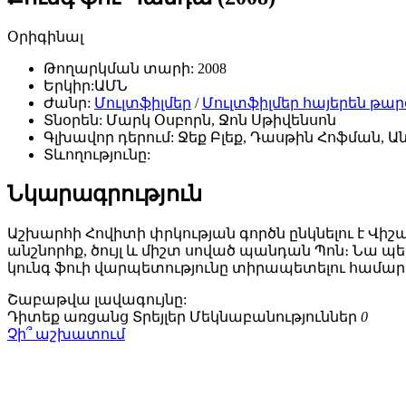
Օրիգինալ
Թողարկման տարի:
2008
Երկիր:
ԱՄՆ
Ժանր:
Մուլտֆիլմեր
/
Մուլտֆիլմեր հայերեն թա
Տնօրեն:
Մարկ Օսբորն, Ջոն Սթիվենսոն
Գլխավոր դերում:
Ջեք Բլեք, Դասթին Հոֆման, Անջ
Տևողությունը:
Նկարագրություն
Աշխարհի Հովիտի փրկության գործն ընկնելու է Վիշ
անշնորհք, ծույլ և միշտ սոված պանդան Պոն։ Նա 
կունգ ֆուի վարպետությունը տիրապետելու համար
Շաբաթվա
լավագույնը:
Դիտեք առցանց
Տրեյլեր
Մեկնաբանություններ
0
Չի՞ աշխատում