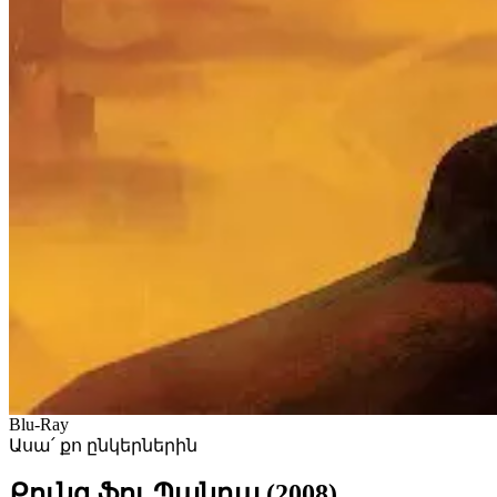
Blu-Ray
Ասա՛ քո ընկերներին
Քունգ ֆու Պանդա (2008)