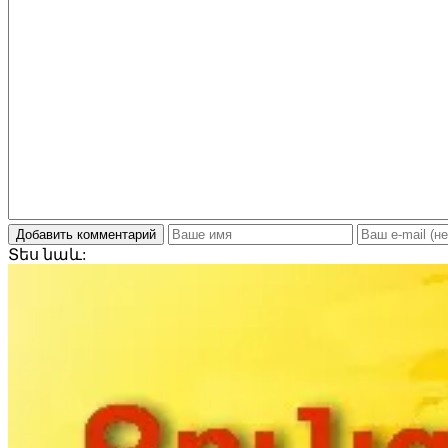
Добавить комментарий
Տես
նաև: