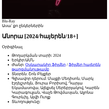
Blu-Ray
Ասա՛ քո ընկերներին
Անորա [2024/հայերեն/18+]
Օրիգինալ
Թողարկման տարի:
2024
Երկիր:
ԱՄՆ
Ժանր:
Օսկարակիր ֆիլմեր
/
ֆիլմեր հայերեն
թարգմանությամբ
Տնօրեն:
Շոն Բեյքեր
Գլխավոր դերում:
Մայքի Մեդիսոն, Մարկ
Էյդելշտեյն, Յուրա Բորիսով, Դարյա
Եկամասովա, Ալեքսեյ Սերեբրյակով, Կարեն
Կարագուլյան, Վաչե Թովմասյան, Ալյոնա
Գուրևիչ, Այվի Ուոլք
Տևողությունը: