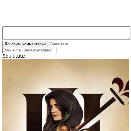
Добавить комментарий
Տես
նաև: