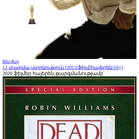
Blu-Ray
12 տարվա ստրկություն [2013/ֆիլմ/հայերեն/16+]
2020
ֆիլմեր հայերեն թարգմանությամբ