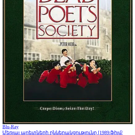
Blu-Ray
Մեռյալ պոետների ընկերակցությունը [1989/ֆիլմ/