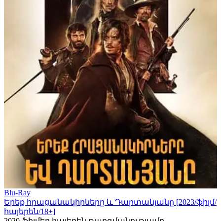
Blu-Ray
Երեք հրացանակիրները և Դարտանյանը [2023/ֆիլմ/
հայերեն/18+]
2020
ֆիլմեր հայերեն թարգմանությամբ