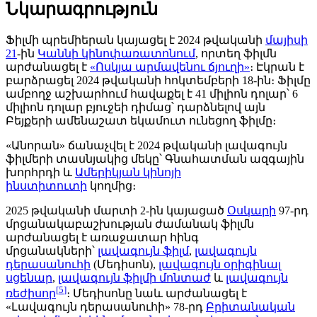
Նկարագրություն
Ֆիլմի պրեմիերան կայացել է 2024 թվականի
մայիսի
21
-ին
Կաննի կինոփառատոնում
, որտեղ ֆիլմն
արժանացել է
«Ոսկյա արմավենու ճյուղի»
։ Էկրան է
բարձրացել 2024 թվականի հոկտեմբերի 18-ին։ Ֆիլմը
ամբողջ աշխարհում հավաքել է 41 միլիոն դոլար՝ 6
միլիոն դոլար բյուջեի դիմաց՝ դարձնելով այն
Բեյքերի ամենաշատ եկամուտ ունեցող ֆիլմը։
«Անորան» ճանաչվել է 2024 թվականի լավագույն
ֆիլմերի տասնյակից մեկը՝ Գնահատման ազգային
խորհրդի և
Ամերիկյան կինոյի
ինստիտուտի
կողմից։
2025 թվականի մարտի 2-ին կայացած
Օսկարի
97-րդ
մրցանակաբաշխության ժամանակ ֆիլմն
արժանացել է առաջատար հինգ
մրցանակների՝
լավագույն ֆիլմ
,
լավագույն
դերասանուհի
(Մեդիսոն),
լավագույն օրիգինալ
սցենար
,
լավագույն ֆիլմի մոնտաժ
և
լավագույն
[
5
]
ռեժիսոր
։ Մեդիսոնը նաև արժանացել է
«Լավագույն դերասանուհի» 78-րդ
Բրիտանական