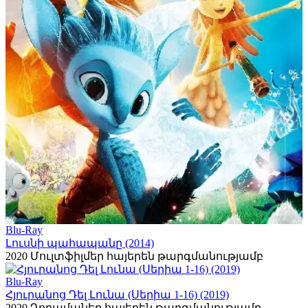
Blu-Ray
Լուսնի պահապանը (2014)
2020
Մուլտֆիլմեր հայերեն թարգմանությամբ
Blu-Ray
Հյուրանոց Դել Լունա (Սերիա 1-16) (2019)
2020
Դորամաներ հայերեն թարգմանությամբ