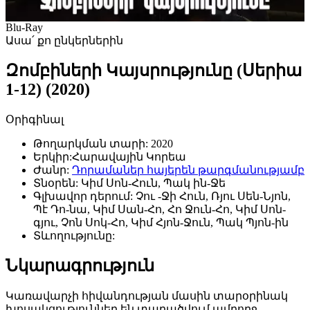
Blu-Ray
Ասա՛ քո ընկերներին
Զոմբիների Կայսրությունը (Սերիա
1-12) (2020)
Օրիգինալ
Թողարկման տարի:
2020
Երկիր:
Հարավային Կորեա
Ժանր:
Դորամաներ հայերեն թարգմանությամբ
Տնօրեն:
Կիմ Սոն-Հուն, Պակ ին-Ջե
Գլխավոր դերում:
Չու -Ջի Հուն, Ռյու Սեն-Նյոն,
Պէ Դո-նա, Կիմ Սան-Հո, Հո Ջուն-Հո, Կիմ Սոն-
գյու, Չոն Սոկ-Հո, Կիմ Հյոն-Ջուն, Պակ Պյոն-ին
Տևողությունը:
Նկարագրություն
Կառավարչի հիվանդության մասին տարօրինակ
խոսակցություններ են տարածվում ամբողջ