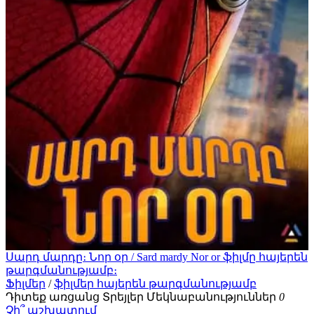
Սարդ մարդը։ Նոր օր / Sard mardy Nor or ֆիլմը հայերեն
թարգմանությամբ։
Ֆիլմեր
/
ֆիլմեր հայերեն թարգմանությամբ
Դիտեք առցանց
Տրեյլեր
Մեկնաբանություններ
0
Չի՞ աշխատում