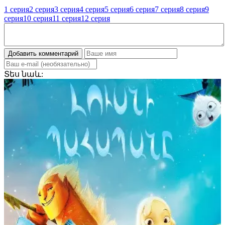
1 серия
2 серия
3 серия
4 серия
5 серия
6 серия
7 серия
8 серия
9
серия
10 серия
11 серия
12 серия
Добавить комментарий
Տես
նաև: