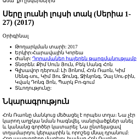
Ասա՛ քո ընկերներին
Սերը լուսնի լույսի տակ (Սերիա 1-
27) (2017)
Օրիգինալ
Թողարկման տարի:
2017
Երկիր:
Հարավային Կորեա
Ժանր:
Դորամաներ հայերեն թարգմանությամբ
Տնօրեն:
Քիմ Սուն Յուն, Բեկ Սանգ Հոն
Գլխավոր դերում:
Լի Յոնոմ, Հոն Ռաոն, Կիմ
Սենգ-սու, Կիմ Յու Ջունգ, Ջինյոնգ, Չայ Սու-բին,
Կվակ Դոնգ Յոն, Պարկ Բո-գում
Տևողությունը:
Նկարագրություն
Հոն Ռաոնը մանկուց մեծացել է որպես տղա։ Նա չէր
կարող աղջկա նման հագնվել, սանրվածքներ անել
և կանանց գործեր կատարել: Նա ընտելացավ
տղամարդու կերպարին և որոշեց մնալ դրանում:
Հոր պարտքերը մարելու համար Հոն Ռաոնը