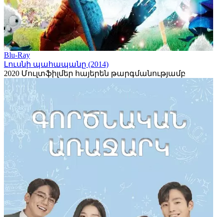
Blu-Ray
Լուսնի պահապանը (2014)
2020
Մուլտֆիլմեր հայերեն թարգմանությամբ