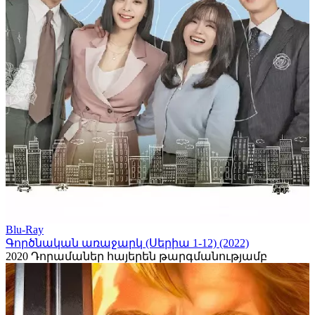
Blu-Ray
Գործնական առաջարկ (Սերիա 1-12) (2022)
2020
Դորամաներ հայերեն թարգմանությամբ