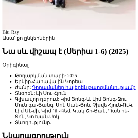
Blu-Ray
Ասա՛ քո ընկերներին
Նա սև վիշապ է (Սերիա 1-6) (2025)
Օրիգինալ
Թողարկման տարի:
2025
Երկիր:
Հարավային Կորեա
Ժանր:
Դորամաներ հայերեն թարգմանությամբ
Տնօրեն:
Լի Սու-Հյուն
Գլխավոր դերում:
Կիմ Յոնգ-Ա, Լիմ Յոնգ-Ջու,
Մուն գա-Յանգ, Սոն Սան-Յոն, Չխվե Հյուն-ՈւԿ,
Լիմ Սէ-մի, Կիմ ՈՒ-Գեմ, Կակ Շի-Յան, Պան հե-
Ջոն, Կո Խան-Սոկ
Տևողությունը:
Նկարագրություն