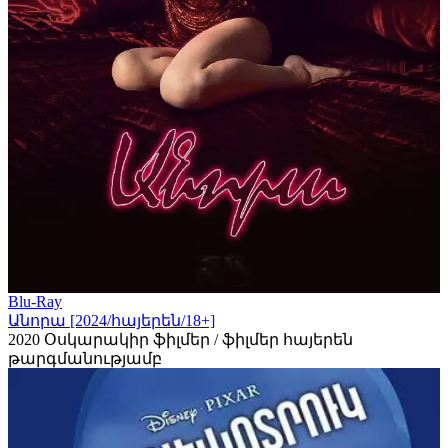
Blu-Ray
Անորա [2024/հայերեն/18+]
2020
Օսկարակիր ֆիլմեր / ֆիլմեր հայերեն
թարգմանությամբ