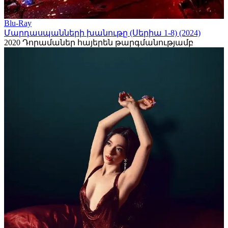
Blu-Ray
Մարդասպանների խանութը (Սերիա 1-8) (2024)
2020
Դորամաներ հայերեն թարգմանությամբ