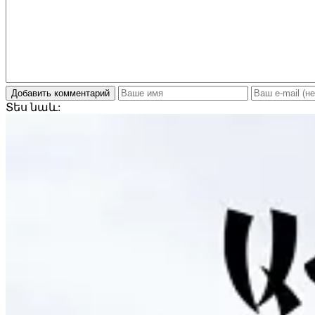
Добавить комментарий
Տես
նաև: