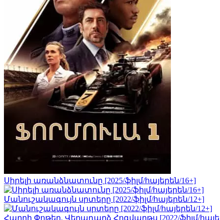
Սիրելի առանձնատունը [2025/ֆիլմ/հայերեն/16+]
Մանուշակագույն սրտերը [2022/ֆիլմ/հայերեն/12+]
Հարրի Փոթեր. Վերադարձ Հոգվարթս [2022/ֆիլմ/հայեր