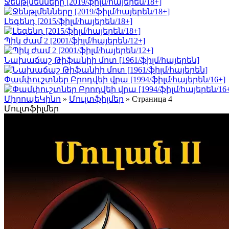
Ջենթլմենները [2019/ֆիլմ/հայերեն/18+]
Լեգենդ [2015/ֆիլմ/հայերեն/18+]
Պիկ ժամ 2 [2001/ֆիլմ/հայերեն/12+]
Նախաճաշ Թիֆանիի մոտ [1961/ֆիլմ/հայերեն]
Փամփուշտներ Բրոդվեի վրա [1994/ֆիլմ/հայերեն/16+]
ՄիրոպեԿինո
»
Մուլտֆիլմեր
» Страница 4
Մուլտֆիլմեր