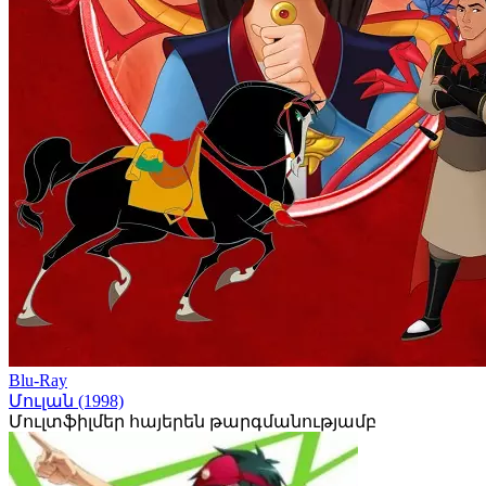
Blu-Ray
Մուլան (1998)
Մուլտֆիլմեր հայերեն թարգմանությամբ