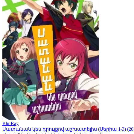
Blu-Ray
Սատանան կես դրույքով աշխատելիս (Սերիա 1-3) (20