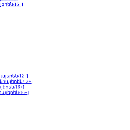
այերեն/12+]
յերեն/16+]