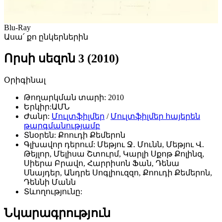
Blu-Ray
Ասա՛ քո ընկերներին
Որսի սեզոն 3 (2010)
Օրիգինալ
Թողարկման տարի:
2010
Երկիր:
ԱՄՆ
Ժանր:
Մուլտֆիլմեր
/
Մուլտֆիլմեր հայերեն
թարգմանությամբ
Տնօրեն:
Քոուդի Քեմերոն
Գլխավոր դերում:
Մեթյու Ջ․ Մունն, Մեթյու Վ․
Թեյլոր, Մելիսա Շտուրմ, Կարլի Սքոթ Քոլինզ,
Սիերա Բրավո, Հարրիսոն Ֆան, Դենա
Սնայդեր, Անդրե Սոգլիուզզո, Քոուդի Քեմերոն,
Դեննի Մանն
Տևողությունը:
Նկարագրություն