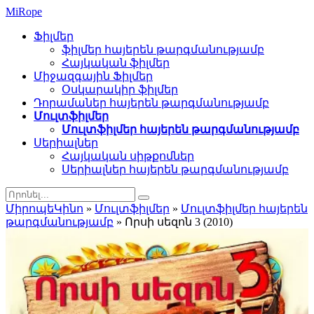
Mi
Rope
Ֆիլմեր
ֆիլմեր հայերեն թարգմանությամբ
Հայկական ֆիլմեր
Միջազգային Ֆիլմեր
Օսկարակիր ֆիլմեր
Դորամաներ հայերեն թարգմանությամբ
Մուլտֆիլմեր
Մուլտֆիլմեր հայերեն թարգմանությամբ
Սերիալներ
Հայկական սիթքոմներ
Սերիալներ հայերեն թարգմանությամբ
ՄիրոպեԿինո
»
Մուլտֆիլմեր
»
Մուլտֆիլմեր հայերեն
թարգմանությամբ
» Որսի սեզոն 3 (2010)