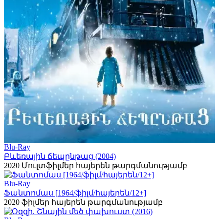
Blu-Ray
Բևեռային ճեպընթաց (2004)
2020
Մուլտֆիլմեր հայերեն թարգմանությամբ
Blu-Ray
Ֆանտոմաս [1964/ֆիլմ/հայերեն/12+]
2020
ֆիլմեր հայերեն թարգմանությամբ