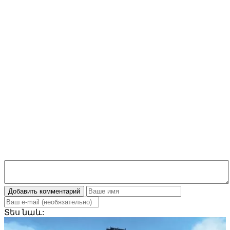
Добавить комментарий
Տես
նաև: