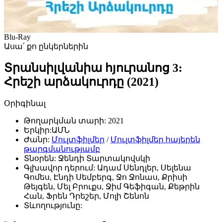
Blu-Ray
Ասա՛ քո ընկերներին
Տրանսիլվանիա հյուրանոց 3:
Հրեշի արձակուրդը (2021)
Օրիգինալ
Թողարկման տարի:
2021
Երկիր:
ԱՄՆ
Ժանր:
Մուլտֆիլմեր
/
Մուլտֆիլմեր հայերեն
թարգմանությամբ
Տնօրեն:
Ջենդի Տարտակովսկի
Գլխավոր դերում:
Ադամ Սենդլեր, Սելենա
Գոմես, Էնդի Սեմբերգ, Ջո Ջոնաս, Քրիսի
Թեյգեն, Մել Բրուքս, Ջիմ Գեֆիգան, Քեթրին
Հան, Ֆրեն Դրեշեր, Մոլի Շենոն
Տևողությունը: