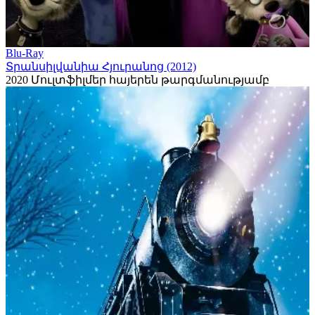
Blu-Ray
Տրանսիլվանիա Հյուրանոց (2012)
2020
Մուլտֆիլմեր հայերեն թարգմանությամբ