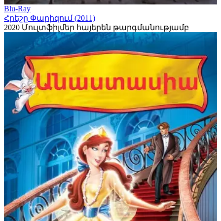
Blu-Ray
Հրեշը Փարիզում (2011)
2020
Մուլտֆիլմեր հայերեն թարգմանությամբ