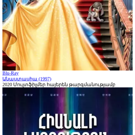
Blu-Ray
Անաստասիա (1997)
2020
Մուլտֆիլմեր հայերեն թարգմանությամբ