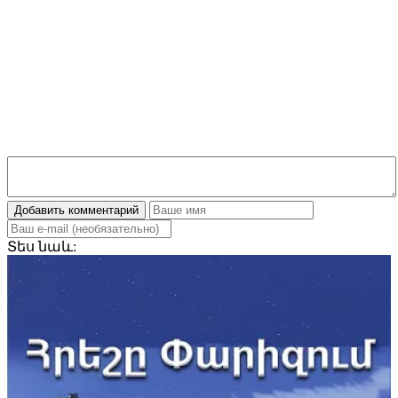
Добавить комментарий
Տես
նաև: