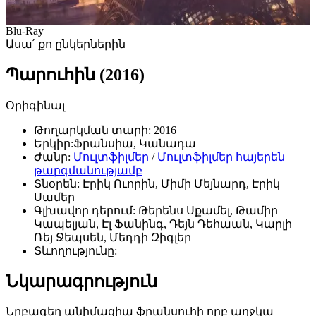
Blu-Ray
Ասա՛ քո ընկերներին
Պարուհին (2016)
Օրիգինալ
Թողարկման տարի:
2016
Երկիր:
Ֆրանսիա, Կանադա
Ժանր:
Մուլտֆիլմեր
/
Մուլտֆիլմեր հայերեն
թարգմանությամբ
Տնօրեն:
Էրիկ Ուորին, Միմի Մեյնարդ, Էրիկ
Սամեր
Գլխավոր դերում:
Թերենս Սքամել, Թամիր
Կապելյան, Էլ Ֆանինգ, Դեյն Դեհաան, Կարլի
Ռեյ Ջեպսեն, Մեդդի Զիգլեր
Տևողությունը:
Նկարագրություն
Նրբագեղ անիմացիա ֆրանսուհի որբ աղջկա