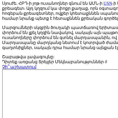
Սյուժե.
ՀԲԴ-ի յոթ ուսանողներ գնում են ԱՄՆ-ի
USN
-ի
քրեագետ։ Այդ կղզում կա փոքր քաղաք, որն օգտա
հոգեբան-քրեագետներ, ովքեր կհետաքննեն սպանու
համար նրանք պետք է հետաքննեն քրեական գործեր, 
Մարզումների սկզբին ծուղակի պատճառով երիտասար
փորձում են լքել կղզին նավակով, սակայն այն պայ
ուսանողները փորձում են գտնել մարդասպանին, ով
Մարդասպանը մարդկանց նետում է կոտրված ժամացո
գաղտնիքներ, սակայն դրա համար նրանց այնքան էլ
Շաբաթվա
լավագույնը:
Դիտեք առցանց
Տրեյլեր
Մեկնաբանություններ
0
Չի՞ աշխատում