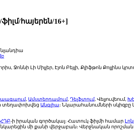
ֆիլմ/հայերեն/16+]
ինլանդիա
մբ
ս, Ջոննի Լի Միլլեր, Էյոն Բեյլի, Քլիֆթոն Քոլլինս կրտս
Հաագաում
,
Ամստերդամում
,
Դելֆտում
, Վելյուվեում,
Խե
ար տեղափոխվեց
Անգլիա
։ Նկարահանումների սկիզբը
ՀԴԲ
-ի իրական գործակալ։ Հատուկ ֆիլմի համար
Լոն
ր նկարեցին մի քանի վերջաբան։ Վերջնական որոշման