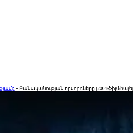
թյամբ
» Բանականության որսորդները [2004/ֆիլմ/հայեր