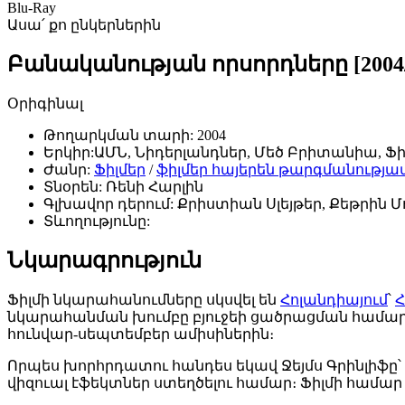
Blu-Ray
Ասա՛ քո ընկերներին
Բանականության որսորդները [2004/
Օրիգինալ
Թողարկման տարի:
2004
Երկիր:
ԱՄՆ, Նիդերլանդներ, Մեծ Բրիտանիա, Ֆ
Ժանր:
Ֆիլմեր
/
ֆիլմեր հայերեն թարգմանությա
Տնօրեն:
Ռենի Հարլին
Գլխավոր դերում:
Քրիստիան Սլեյթեր, Քեթրին Մորի
Տևողությունը:
Նկարագրություն
Ֆիլմի նկարահանումները սկսվել են
Հոլանդիայում
՝
նկարահանման խումբը բյուջեի ցածրացման համ
հունվար-սեպտեմբեր ամիսիներին։
Որպես խորհրդատու հանդես եկավ Ջեյմս Գրինլիֆը՝
վիզուալ էֆեկտներ ստեղծելու համար։ Ֆիլմի համա