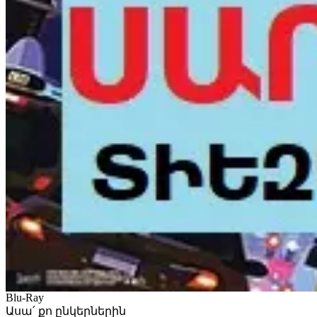
Blu-Ray
Ասա՛ քո ընկերներին