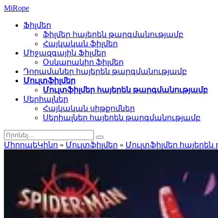
Mi
Rope
Ֆիլմեր
ֆիլմեր հայերեն թարգմանությամբ
Հայկական ֆիլմեր
Միջազգային Ֆիլմեր
Օսկարակիր ֆիլմեր
Դորամաներ հայերեն թարգմանությամբ
Մուլտֆիլմեր
Մուլտֆիլմեր հայերեն թարգմանությամբ
Սերիալներ
Հայկական սիթքոմներ
Սերիալներ հայերեն թարգմանությամբ
ՄիրոպեԿինո
»
Մուլտֆիլմեր
»
Մուլտֆիլմեր հայերեն