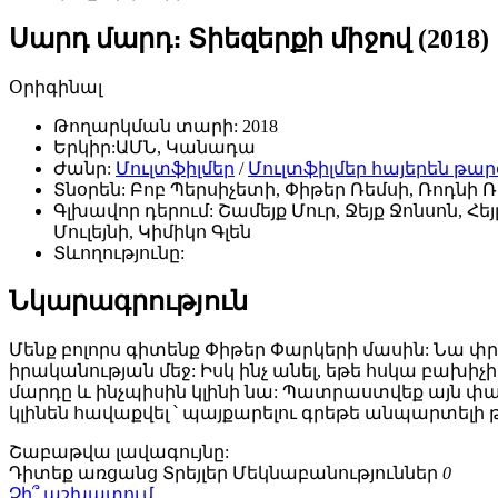
Սարդ մարդ։ Տիեզերքի միջով (2018)
Օրիգինալ
Թողարկման տարի:
2018
Երկիր:
ԱՄՆ, Կանադա
Ժանր:
Մուլտֆիլմեր
/
Մուլտֆիլմեր հայերեն թա
Տնօրեն:
Բոբ Պերսիչետի, Փիթեր Ռեմսի, Ռոդնի 
Գլխավոր դերում:
Շամեյք Մուր, Ջեյք Ջոնսոն, Հե
Մուլեյնի, Կիմիկո Գլեն
Տևողությունը:
Նկարագրություն
Մենք բոլորս գիտենք Փիթեր Փարկերի մասին: Նա փրկ
իրականության մեջ: Իսկ ինչ անել, եթե հսկա բախի
մարդը և ինչպիսին կլինի նա: Պատրաստվեք այն փա
կլինեն հավաքվել ՝ պայքարելու գրեթե անպարտելի 
Շաբաթվա
լավագույնը:
Դիտեք առցանց
Տրեյլեր
Մեկնաբանություններ
0
Չի՞ աշխատում