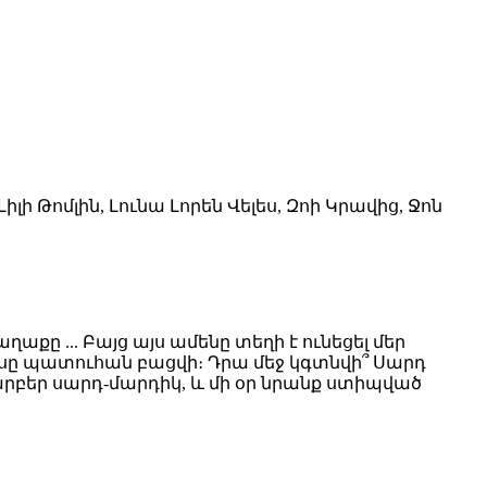
իլի Թոմլին, Լունա Լորեն Վելես, Զոի Կրավից, Ջոն
քը ... Բայց այս ամենը տեղի է ունեցել մեր
ուսը պատուհան բացվի։ Դրա մեջ կգտնվի՞ Սարդ
արբեր սարդ-մարդիկ, և մի օր նրանք ստիպված