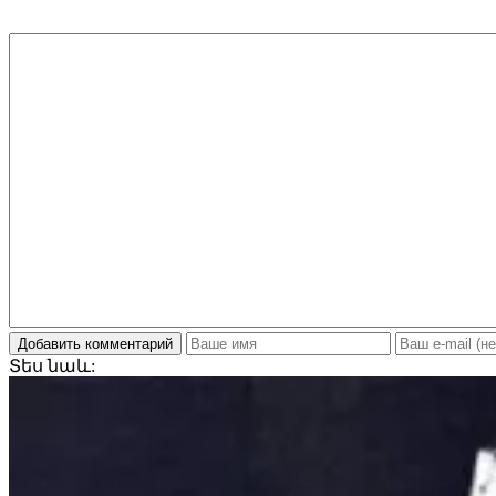
Добавить комментарий
Տես
նաև: