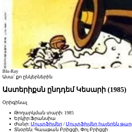
Blu-Ray
Ասա՛ քո ընկերներին
Աստերիքսն ընդդեմ Կեսարի (1985)
Օրիգինալ
Թողարկման տարի:
1985
Երկիր:
Ֆրանսիա
Ժանր:
Մուլտֆիլմեր
/
Մուլտֆիլմեր հայերեն թա
Տնօրեն:
Գաաթան Բրիցցի, Փոլ Բրիցցի