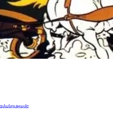
րգմանությամբ