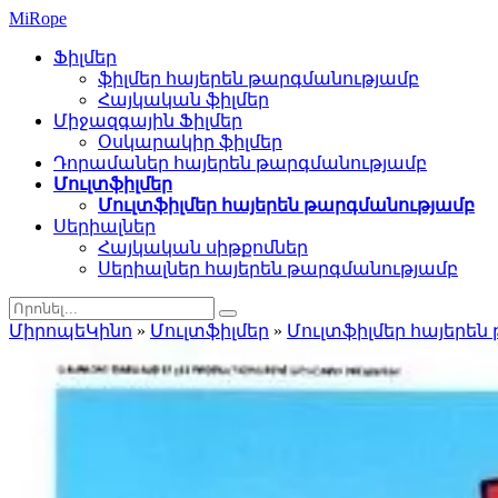
Mi
Rope
Ֆիլմեր
ֆիլմեր հայերեն թարգմանությամբ
Հայկական ֆիլմեր
Միջազգային Ֆիլմեր
Օսկարակիր ֆիլմեր
Դորամաներ հայերեն թարգմանությամբ
Մուլտֆիլմեր
Մուլտֆիլմեր հայերեն թարգմանությամբ
Սերիալներ
Հայկական սիթքոմներ
Սերիալներ հայերեն թարգմանությամբ
ՄիրոպեԿինո
»
Մուլտֆիլմեր
»
Մուլտֆիլմեր հայերեն