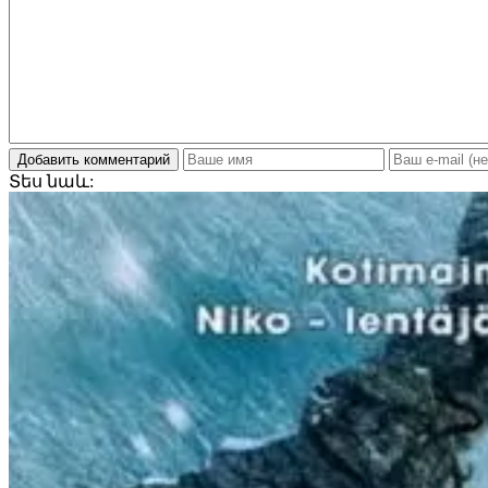
Добавить комментарий
Տես
նաև: