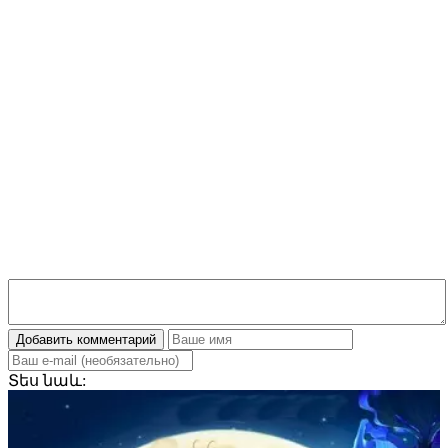
Добавить комментарий
Տես
նաև: