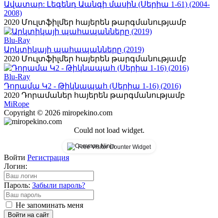
Ավատար: Լեգենդ Աանգի մասին (Սերիա 1-61) (2004-
2008)
2020
Մուլտֆիլմեր հայերեն թարգմանությամբ
Blu-Ray
Արկտիկայի պահապանները (2019)
2020
Մուլտֆիլմեր հայերեն թարգմանությամբ
Blu-Ray
Դորամա Կ2 - Թիկնապահ (Սերիա 1-16) (2016)
2020
Դորամաներ հայերեն թարգմանությամբ
Mi
Rope
Copyright © 2026 miropekino.com
Could not load widget.
Free Visitor Counter Widget
Войти
Регистрация
Логин:
Пароль:
Забыли пароль?
Не запоминать меня
Войти на сайт