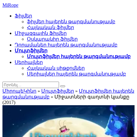
Mi
Rope
Ֆիլմեր
ֆիլմեր հայերեն թարգմանությամբ
Հայկական ֆիլմեր
Միջազգային Ֆիլմեր
Օսկարակիր ֆիլմեր
Դորամաներ հայերեն թարգմանությամբ
Մուլտֆիլմեր
Մուլտֆիլմեր հայերեն թարգմանությամբ
Սերիալներ
Հայկական սիթքոմներ
Սերիալներ հայերեն թարգմանությամբ
ՄիրոպեԿինո
»
Մուլտֆիլմեր
»
Մուլտֆիլմեր հայերեն
թարգմանությամբ
» Միջատների գաղտնի կյանքը
(2017)