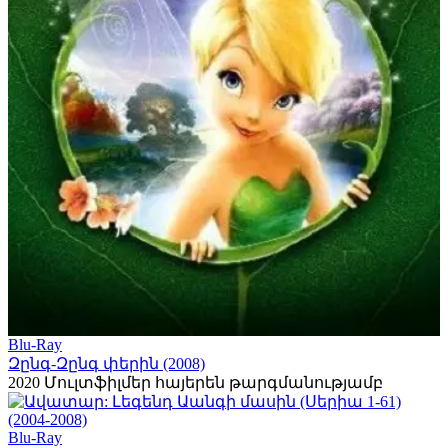
Blu-Ray
Զընգ-Զընգ փերին (2008)
2020
Մուլտֆիլմեր հայերեն թարգմանությամբ
Blu-Ray