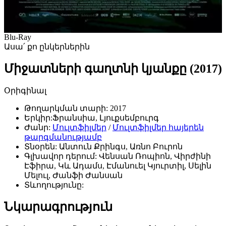
Blu-Ray
Ասա՛ քո ընկերներին
Միջատների գաղտնի կյանքը (2017)
Օրիգինալ
Թողարկման տարի:
2017
Երկիր:
Ֆրանսիա, Լյուքսեմբուրգ
Ժանր:
Մուլտֆիլմեր
/
Մուլտֆիլմեր հայերեն
թարգմանությամբ
Տնօրեն:
Անտուն Քրինգս, Առնո Բուրոն
Գլխավոր դերում:
Վենսան Ռոպիոն, Վիրժինի
Էֆիրա, Կև Ադամս, Էմանուել Կյուրտիլ, Սելին
Մելուլ, Ժանֆի Ժանսան
Տևողությունը:
Նկարագրություն