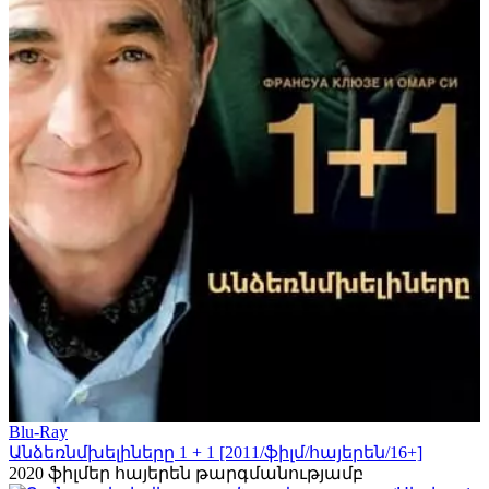
Blu-Ray
Անձեռնմխելիները 1 + 1 [2011/ֆիլմ/հայերեն/16+]
2020
ֆիլմեր հայերեն թարգմանությամբ