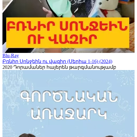
Blu-Ray
Բռնիր Սոնջեին ու վազիր (Սերիա 1-16) (2024)
2020
Դորամաներ հայերեն թարգմանությամբ