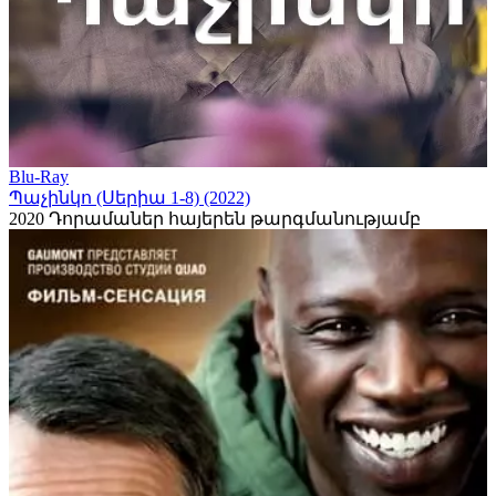
Blu-Ray
Պաչինկո (Սերիա 1-8) (2022)
2020
Դորամաներ հայերեն թարգմանությամբ