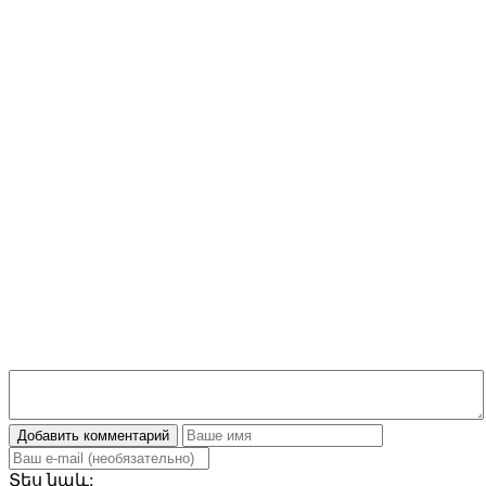
Добавить комментарий
Տես
նաև: