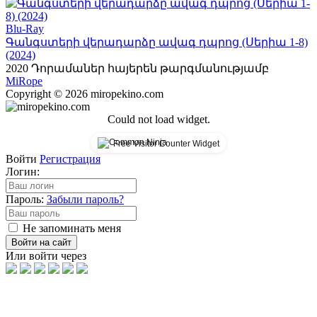
Blu-Ray
Գանգստերի վերադարձը ավագ դպրոց (Սերիա 1-8)
(2024)
2020
Դորամաներ հայերեն թարգմանությամբ
Mi
Rope
Copyright © 2026 miropekino.com
Could not load widget.
Free Visitor Counter Widget
Войти
Регистрация
Логин:
Пароль:
Забыли пароль?
Не запоминать меня
Войти на сайт
Или войти через