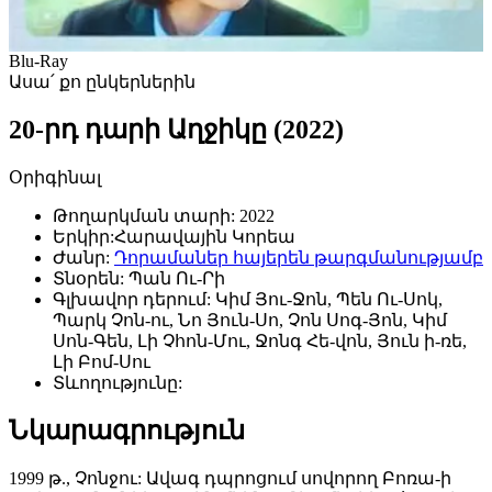
Blu-Ray
Ասա՛ քո ընկերներին
20-րդ դարի Աղջիկը (2022)
Օրիգինալ
Թողարկման տարի:
2022
Երկիր:
Հարավային Կորեա
Ժանր:
Դորամաներ հայերեն թարգմանությամբ
Տնօրեն:
Պան Ու-Րի
Գլխավոր դերում:
Կիմ Յու-Ջոն, Պեն Ու-Սոկ,
Պարկ Չոն-ու, Նո Յուն-Սո, Չոն Սոգ-Յոն, Կիմ
Սոն-Գեն, Լի Չհոն-Մու, Ջոնգ Հե-վոն, Յուն ի-ռե,
Լի Բոմ-Սու
Տևողությունը:
Նկարագրություն
1999 թ., Չոնջու: Ավագ դպրոցում սովորող Բոռա-ի