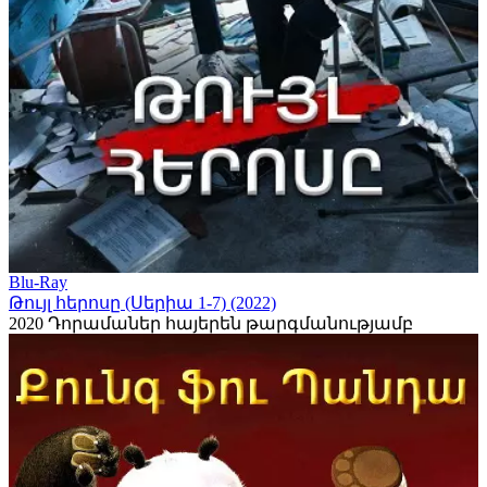
Blu-Ray
Թույլ հերոսը (Սերիա 1-7) (2022)
2020
Դորամաներ հայերեն թարգմանությամբ