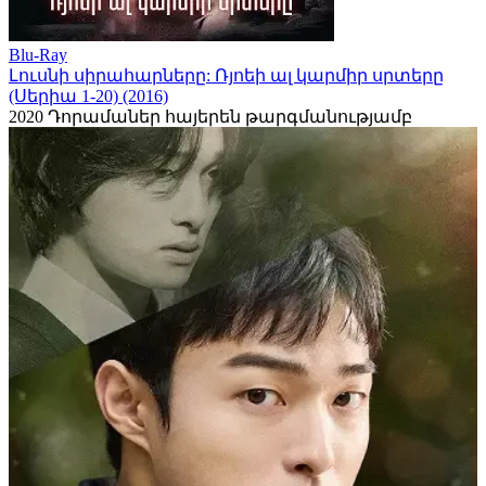
Blu-Ray
Լուսնի սիրահարները: Ռյոեի ալ կարմիր սրտերը
(Սերիա 1-20) (2016)
2020
Դորամաներ հայերեն թարգմանությամբ