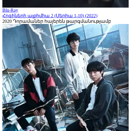
Blu-Ray
Հոգիների ալքիմիա 2 (Սերիա 1-10) (2022)
2020
Դորամաներ հայերեն թարգմանությամբ