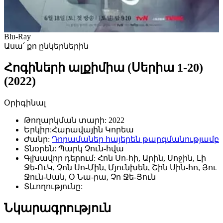
Blu-Ray
Ասա՛ քո ընկերներին
Հոգիների ալքիմիա (Սերիա 1-20)
(2022)
Օրիգինալ
Թողարկման տարի:
2022
Երկիր:
Հարավային Կորեա
Ժանր:
Դորամաներ հայերեն թարգմանությամբ
Տնօրեն:
Պարկ Չուն-հվա
Գլխավոր դերում:
Հոն Սո-հի, Արին, Սոջին, Լի
Ջե-ՈւԿ, Չոն Սո-Մին, Մյունխեն, Շին Սին-հո, Յու
Ջուն-Սան, Օ Նա-րա, Չո Ջե-Յուն
Տևողությունը:
Նկարագրություն