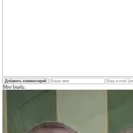
Добавить комментарий
Տես
նաև: