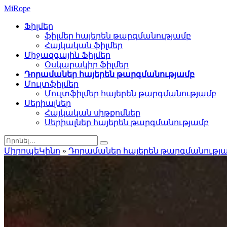
Mi
Rope
Ֆիլմեր
ֆիլմեր հայերեն թարգմանությամբ
Հայկական ֆիլմեր
Միջազգային Ֆիլմեր
Օսկարակիր ֆիլմեր
Դորամաներ հայերեն թարգմանությամբ
Մուլտֆիլմեր
Մուլտֆիլմեր հայերեն թարգմանությամբ
Սերիալներ
Հայկական սիթքոմներ
Սերիալներ հայերեն թարգմանությամբ
ՄիրոպեԿինո
»
Դորամաներ հայերեն թարգմանությ