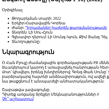
Օրիգինալ
Թողարկման տարի:
2022
Երկիր:
Հարավային Կորեա
Ժանր:
Դորամաներ հայերեն թարգմանությամբ
Տնօրեն:
Լի Սու-Հյուն
Գլխավոր դերում:
Լի Սունգ-Կյուն, Քիմ Յանգ Դեյ,
Տևողությունը:
Նկարագրություն
Օ Հան Բյուլը ժամանցային գործակալության PR մեն
ձևակերպում կարող է առաջացնել հանրության հետաք
մոտ՝ կիսվելու իրենց խնդիրներով: Գոնգ Թաե Սունը՝ S
բարձրակարգ հայտնի անձնավորություն, ով ավելի 
նա թաքցնում է անսպասելի անհատականություն:
Շաբաթվա
լավագույնը:
Դիտեք առցանց
Տրեյլեր
Մեկնաբանություններ
0
Չի՞ աշխատում