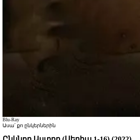
Blu-Ray
Ասա՛ քո ընկերներին
Ընկնող Աստղը (Սերիա 1-16) (2022)