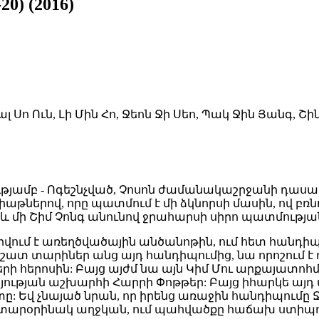
0) (2016)
Կալ Սո Ուն, Լի Մին Հո, Ջեոն Ջի Սեո, Պակ Ջին Յանգ, Շի
ությամբ - Ոգեշնչված, Չոսոն ժամանակաշրջանի դաս
երով, որը պատմում է մի ձկնորսի մասին, ով բռնու
և մի Շիմ Չոնգ անունով ջրահարսի սիրո պատմությա
վում է առեղծվածային անծանոթին, ում հետ հանդիպ
, շատ տարիներ անց այդ հանդիպումից, նա որոշում 
րի հերոսին: Բայց այժմ նա այն Կիմ Մու արքայատոհմի
ության աշխարհի Հարրի Փոթթեր: Բայց իհարկե այդ ա
իտը: Եվ չնայած նրան, որ իրենց առաջին հանդիպումը
 այդ տարօրինակ աղջկան, ում պահվածքը հաճախ ստիպ