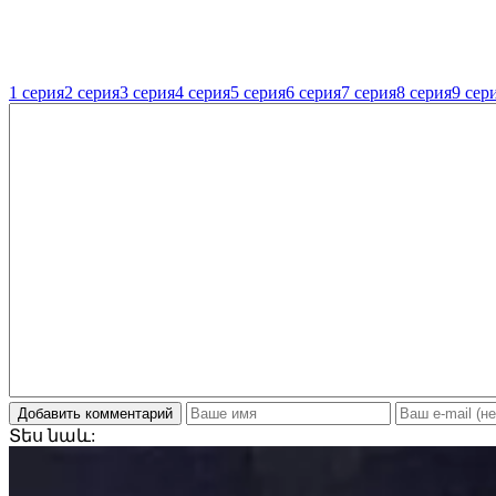
1 серия
2 серия
3 серия
4 серия
5 серия
6 серия
7 серия
8 серия
9 сер
Добавить комментарий
Տես
նաև: