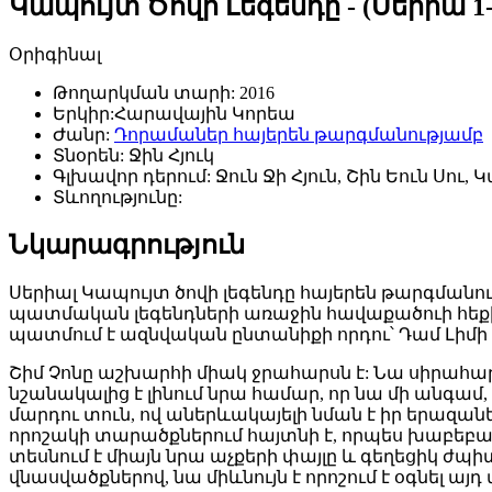
Կապույտ Ծովի Լեգենդը - (Սերիա 1-2
Օրիգինալ
Թողարկման տարի:
2016
Երկիր:
Հարավային Կորեա
Ժանր:
Դորամաներ հայերեն թարգմանությամբ
Տնօրեն:
Ջին Հյուկ
Գլխավոր դերում:
Ջուն Ջի Հյուն, Շին Եուն Սու, 
Տևողությունը:
Նկարագրություն
Սերիալ Կապույտ ծովի լեգենդը հայերեն թարգման
պատմական լեգենդների առաջին հավաքածուի հեքիաթն
պատմում է ազնվական ընտանիքի որդու՝ Դամ Լիմի 
Շիմ Չոնը աշխարհի միակ ջրահարսն է: Նա սիրահար
նշանակալից է լինում նրա համար, որ նա մի անգամ
մարդու տուն, ով աներևակայելի նման է իր երազանե
որոշակի տարածքներում հայտնի է, որպես խաբեբայ
տեսնում է միայն նրա աչքերի փայլը և գեղեցիկ ժպ
վնասվածքներով, նա միևնույն է որոշում է օգնել