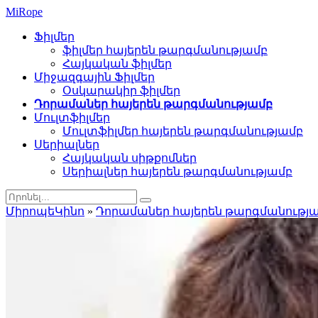
Mi
Rope
Ֆիլմեր
ֆիլմեր հայերեն թարգմանությամբ
Հայկական ֆիլմեր
Միջազգային Ֆիլմեր
Օսկարակիր ֆիլմեր
Դորամաներ հայերեն թարգմանությամբ
Մուլտֆիլմեր
Մուլտֆիլմեր հայերեն թարգմանությամբ
Սերիալներ
Հայկական սիթքոմներ
Սերիալներ հայերեն թարգմանությամբ
ՄիրոպեԿինո
»
Դորամաներ հայերեն թարգմանությ