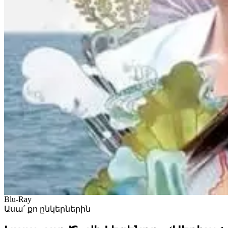
Blu-Ray
Ասա՛ քո ընկերներին