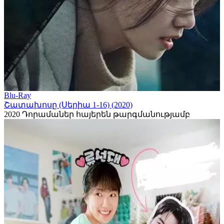
Blu-Ray
Շատախոսը (Սերիա 1-16) (2020)
2020
Դորամաներ հայերեն թարգմանությամբ