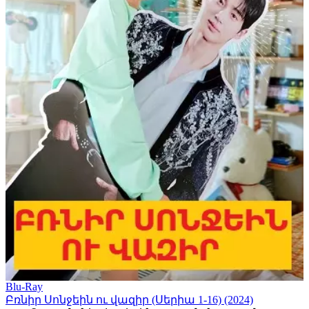
Blu-Ray
Բռնիր Սոնջեին ու վազիր (Սերիա 1-16) (2024)