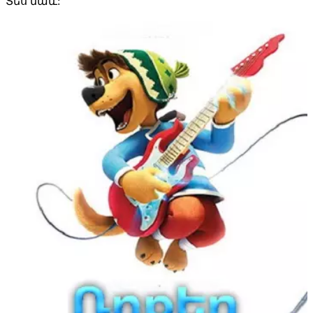
Տես
նաև: