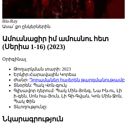
Blu-Ray
Ասա՛ քո ընկերներին
Ամուսնացիր իմ ամուսնու հետ
(Սերիա 1-16) (2023)
Օրիգինալ
Թողարկման տարի:
2023
Երկիր:
Հարավային Կորեա
Ժանր:
Դորամաներ հայերեն թարգմանությամբ
Տնօրեն:
Պակ Վոն-գուկ
Գլխավոր դերում:
Պակ Մին-Յոնգ, Նա Ին-ու, Լի
ի-գեն, Սոն հա-Յուն, Լի Գի-Գվան, Կոն Մին-Ջոն,
Պակ Փին
Տևողությունը:
Նկարագրություն