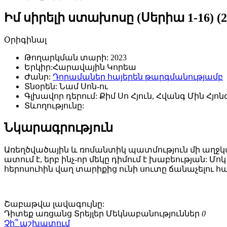
Իմ սիրելի ստախոսը (Սերիա 1-16) (2
Օրիգինալ
Թողարկման տարի:
2023
Երկիր:
Հարավային Կորեա
Ժանր:
Դորամաներ հայերեն թարգմանությամբ
Տնօրեն:
Նամ Սոն-ու
Գլխավոր դերում:
Քիմ Սո Հյուն, Հվանգ Մին Հյոնգ,
Տևողությունը:
Նկարագրություն
Առեղծվածային և ռոմանտիկ պատմություն մի աղջկա 
ատում է, երբ ինչ-որ մեկը դիմում է խաբեության: 
հերոսուհին վաղ տարիքից ունի սուտը ճանաչելու 
Շաբաթվա
լավագույնը:
Դիտեք առցանց
Տրեյլեր
Մեկնաբանություններ
0
Չի՞ աշխատում