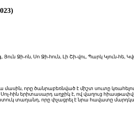
023)
 Յուն Ջի-ոն, Սո Ջի-հուն, Լի Շի-վու, Պարկ Կյուն-հե, Կ
մասին, որը ծանրաբեռնված է միշտ սուտը կռահելու 
Մոկ Սոլ-հին երիտասարդ աղջիկ է, ով վաղուց հիասթա
հատուկ տաղանդ, որը փչացրել է նրա հավատը մարդկ