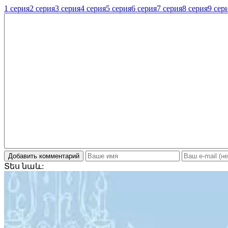
1 серия
2 серия
3 серия
4 серия
5 серия
6 серия
7 серия
8 серия
9 сер
Добавить комментарий
Տես
նաև: