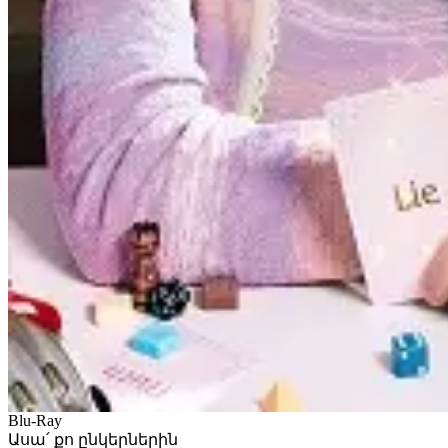
Blu-Ray
Ասա՛ քո ընկերներին